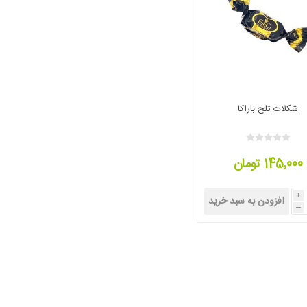
شکلات تلخ باراکا
145٬000 تومان
i
افزودن به سبد خرید
h