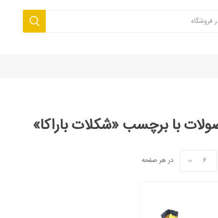
لات با برچسب ‌«شکلات باراکا‌»
در هر صفحه