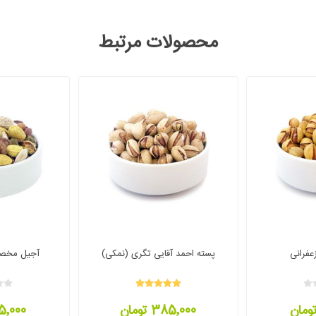
محصولات مرتبط
عفرانی
پسته احمد آقایی تگری (نمکی)
آجیل مخص
385٬000 تومان
295٬000 ت