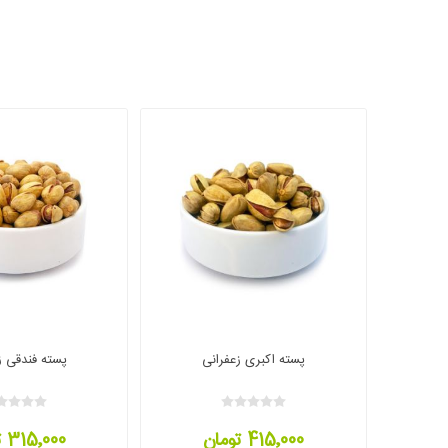
پسته اکبری زعفرانی
پسته فندقی ز
415٬000 تومان
315٬000 تومان