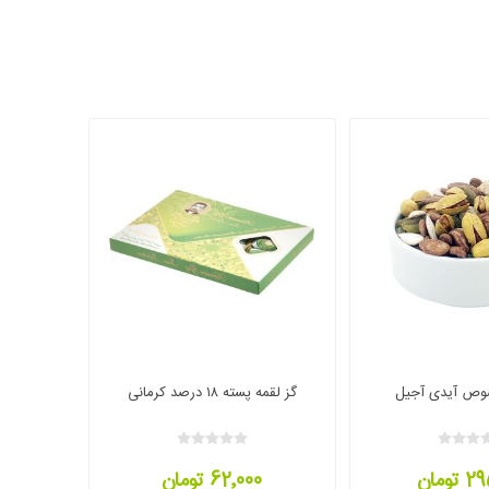
وص آیدی آجیل
گز لقمه پسته ۱۸ درصد کرمانی
ومان
62٬000 تومان