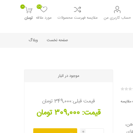
0
(0)
حساب کاربری من
مقایسه فهرست محصولات
مورد علاقه
تومان
صفحه نخست
وبلاگ
موجود در انبار
قیمت قبلی:
349٬000 تومان
 مقایسه
قیمت:
309٬000 تومان
هن،
ای
i