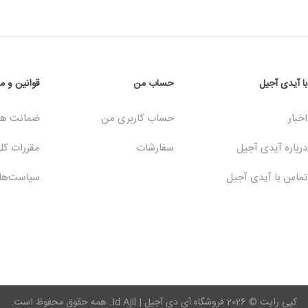
با آیدی آجیل
حساب من
قوانین و م
اخبار
حساب کاربری من
ضمانت ها 
درباره آیدی آجیل
سفارشات
مقررات کل
تماس با آیدی آجیل
سیاست‏‌ه
کپی رایت © 2026 فروشگاه آی دی آجیل | Id Ajil. همه حقوق محفوظ است.